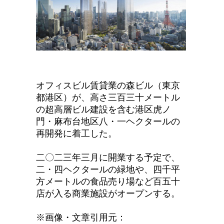
オフィスビル賃貸業の森ビル（東京
都港区）が、高さ三百三十メートル
の超高層ビル建設を含む港区虎ノ
門・麻布台地区八・一ヘクタールの
再開発に着工した。
二〇二三年三月に開業する予定で、
二・四ヘクタールの緑地や、四千平
方メートルの食品売り場など百五十
店が入る商業施設がオープンする。
※画像・文章引用元：