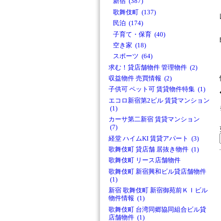
新宿 (387)
歌舞伎町 (137)
民泊 (174)
子育て・保育 (40)
空き家 (18)
スポーツ (64)
求む！貸店舗物件 管理物件 (2)
収益物件 売買情報 (2)
子供可 ペット可 賃貸物件特集 (1)
エコロ新宿第2ビル 賃貸マンション
(1)
カーサ第二新宿 賃貸マンション
(7)
経堂 ハイムKI 賃貸アパート (3)
歌舞伎町 貸店舗 居抜き物件 (1)
歌舞伎町 リース店舗物件
歌舞伎町 新宿興和ビル貸店舗物件
(1)
新宿 歌舞伎町 新宿御苑前ＫＩビル
物件情報 (1)
歌舞伎町 台湾同郷協同組合ビル貸
店舗物件 (1)