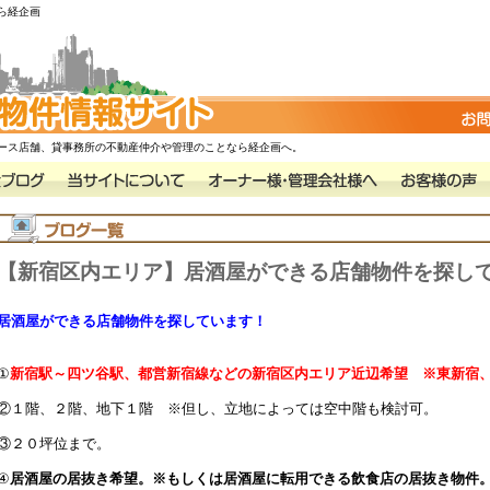
ら経企画
ース店舗、貸事務所の不動産仲介や管理のことなら経企画へ。
【新宿区内エリア】居酒屋ができる店舗物件を探し
居酒屋ができる店舗物件を探しています！
①
新宿駅～四ツ谷駅、都営新宿線などの新宿区内エリア近辺希望 ※東新宿
②１階、２階、地下１階 ※但し、立地によっては空中階も検討可。
③２０坪位まで。
④
居酒屋の居抜き希望。※もしくは居酒屋に転用できる飲食店の居抜き物件