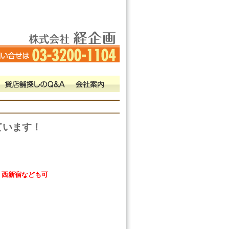
ています！
、西新宿なども可
。