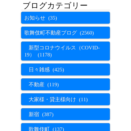
お知らせ (35)
歌舞伎町不動産ブログ (2560)
新型コロナウイルス（COVID-
19） (1178)
日々雑感 (425)
不動産 (119)
大家様・貸主様向け (11)
新宿 (387)
歌舞伎町 (137)