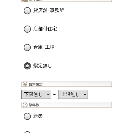
貸店舗･事務所
店舗付住宅
倉庫･工場
指定無し
～
新築