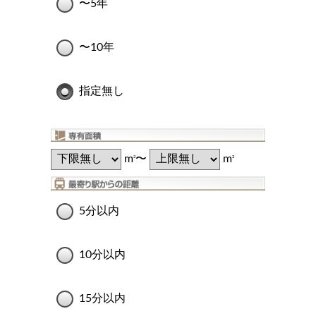
〜5年
〜10年
指定無し
m
〜
m
2
2
5分以内
10分以内
15分以内