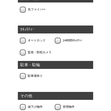
光ファイバー
ｾｷｭﾘﾃｨｰ
オートロック
24時間ｾｷｭﾘﾃｨｰ
監視・防犯カメラ
駐車・駐輪
駐車場有り
その他
値下げ物件
管理物件