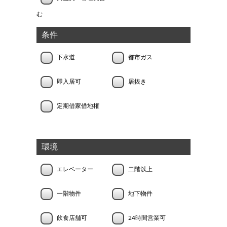
む
条件
下水道
都市ガス
即入居可
居抜き
定期借家借地権
環境
エレベーター
二階以上
一階物件
地下物件
飲食店舗可
24時間営業可