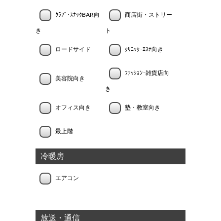
ｸﾗﾌﾞ･ｽﾅｯｸBAR向
商店街・ストリー
き
ト
ロードサイド
ｸﾘﾆｯｸ･ｴｽﾃ向き
ﾌｧｯｼｮﾝ･雑貨店向
美容院向き
き
オフィス向き
塾・教室向き
最上階
冷暖房
エアコン
放送・通信